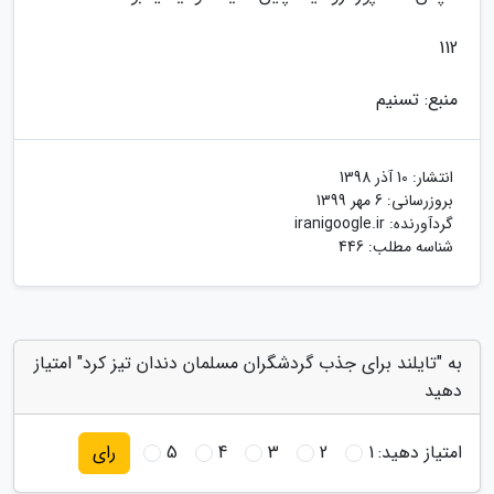
112
منبع: تسنیم
انتشار:
10 آذر 1398
بروزرسانی:
6 مهر 1399
گردآورنده:
iranigoogle.ir
شناسه مطلب: 446
به "تایلند برای جذب گردشگران مسلمان دندان تیز کرد" امتیاز
دهید
امتیاز دهید:
1
2
3
4
5
رای