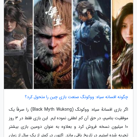
چگونه افسانه سیاه: ووکونگ صنعت بازی چین را متحول کرد؟
اگر بازی افسانهٔ سیاه: ووکونگ (Black Myth Wukong) را صرفاً یک
موفقیت بنامیم، در حق آن کم لطفی نموده ایم. این بازی فقط در 3 روز
10 میلیون نسخه فروش کرد و بعلاوه به عنوان دومین بازی بیشتر
تجربه شده استیم در تاریخ باقی ماند. اکنون در کمتر از یک سال از زمان