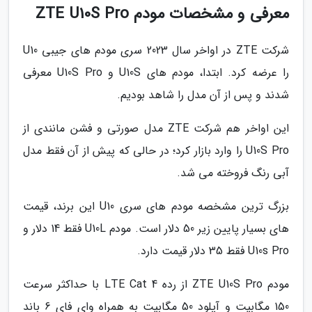
معرفی و مشخصات مودم ZTE U10S Pro
شرکت ZTE در اواخر سال 2023 سری مودم های جیبی U10
را عرضه کرد. ابتدا، مودم های U10S و U10S Pro معرفی
شدند و پس از آن مدل را شاهد بودیم.
این اواخر هم شرکت ZTE مدل صورتی و فشن مانندی از
U10S Pro را وارد بازار کرد؛ در حالی که پیش از آن فقط مدل
آبی رنگ فروخته می شد.
بزرگ ترین مشخصه مودم های سری U10 این برند، قیمت
های بسیار پایین زیر 50 دلار است. مودم U10L فقط 14 دلار و
U10s Pro فقط 35 دلار قیمت دارد.
مودم ZTE U10S Pro از رده LTE Cat 4 با حداکثر سرعت
150 مگابیت و آپلود 50 مگابیت به همراه وای فای 6 باند