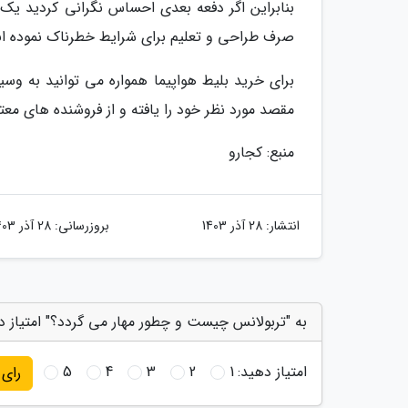
بنابراین اگر دفعه بعدی احساس نگرانی کردید یک
صرف طراحی و تعلیم برای شرایط خطرناک نموده ان
برای خرید بلیط هواپیما همواره می توانید به وسی
مقصد مورد نظر خود را یافته و از فروشنده های معتب
منبع: کجارو
انتشار:
28 آذر 1403
بروزرسانی:
28 آذر 1403
به "تربولانس چیست و چطور مهار می گردد؟" امتیاز د
امتیاز دهید:
1
2
3
4
5
رای