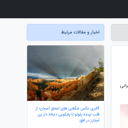
اخبار و مقالات مرتبط
انی
گالری عکس شگفتی های اعماق آسمان؛ از
قلب تپنده پلوتو تا پایکوبی دنباله دار پن
استارز در افق