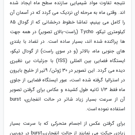
نتیجه تفاوت مواد شیمیایی سازنده سطح ماه ایجاد شده
اند. وقتی ماه به مرحله ای نزدیک می گردد که در آسمان آن
را کامل می بینیم، تماشا خطوط درخشانی که از گودال 85
کیلومتری تیکو، Tycho (راست-بالای تصویر) در همه جهت
ها پراکنده شده اند، بسیار ساده است. در تضاد با بلندی
های جنوبی ماه، بالاتر (و در سوی راست) از گودال تیکو،
ایستگاه فضایی بین المللی (ISS) با جزئیات بی نظیری
دیده می گردد. این تصویر در 30 ژوئن/ 9تیر از خلیج بایرون
در استرالیا گرفته شده است، عبور ایستگاه فضایی از جلوی
ماه فقط 1/3 ثانیه طول کشیده و عکاس برای گرفتن تصویر
آن از سرعت بسیار زیاد شاتر در حالت انفجاری، burst
استفاده نموده است.
برای گرفتن عکس از اجسام متحرکی که با سرعت بسیار
زیادی حرکت می نمایند از حالت انفجاری،burst در دوربین