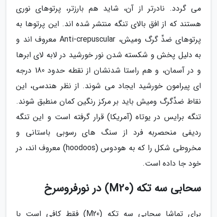
می گردد. نادرتر از آن، شاید هم بارزتر، پرتوهای نوری
هستند که از افق بالای تنگه منتشر شده اند. این پرتوها به
پرتوهای ضدِّ گرگ ومیش، Anti-crepuscular معروف اند و
به دلیل پخش و شکسته شدن نور خورشید در لابه لای ابرها
و در آسمان، و هم راستا شدنشان از نقطه حدود 180 درجه
ای پیرامون خورشید ایجاد می شوند. از نظر هندسی، این
نقاط ضدِّگرگ ومیش باید بر مرکز رنگین کمان منطبق شوند.
تنگه برایس در یوتاه (آمریکا) قرار گرفته است و این تنگه
ردیفی منحصربه فرد از سنگ های رسوبی باستانی و
مخروطی شکل را که به هودوس (hoodoos) معروف اند، در
خود جا داده است.
سحابی سه تکه (M20) در نورفروسرخ
برای تماشا سحابی سه تکه (M20) فقط کافی است با