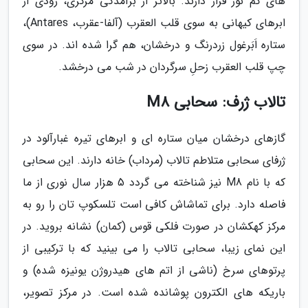
های کم نور قرار دارند. بالاتر از برآمدگی مرکزی، رودی از
ابرهای کیهانی به سوی قلب العقرب (آلفا-عقرب، Antares)،
ستاره اَبَرغول زردرنگ و درخشان، هم گرا شده اند. در سوی
چپ قلب العقرب زحلِ سرگردان در شب می درخشد.
تالاب ژرف: سحابی M8
گازهای درخشان میان ستاره ای و ابرهای تیره غبارآلود در
ژرفای سحابی متلاطم تالاب (مرداب) خانه دارند. این سحابی
که با نام M8 نیز شناخته می گردد 5 هزار سال نوری از ما
فاصله دارد. برای تماشاش کافی است تلسکوپ تان را رو به
مرکز کهکشان در صورت فلکی قوس (کمان) نشانه بروید. در
این نمای زیبا، سحابی تالاب را می بینید که با ترکیبی از
پرتوهای سرخ (ناشی از اتم های هیدروژن یونیزه شده) و
باریکه های الکترون پوشانده شده است. در مرکز تصویر،