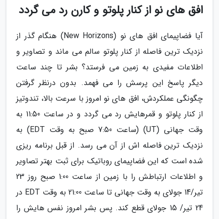
افق های نو از کنار پلوتو و کارن رد می گردد
آیا فضاپیمای افق های نو (New Horizons) هنگام گذر از
نزدیک ترین فاصله از کنار پلوتو سالم می ماند و تصاویر و
اطلاعات مفیدی به زمین می فرستد؟ بشر تا چند ساعت
دیگر پاسخ این پرسش را می فهمد. بدون درنظر گرفتن
چگونگی عملکردش، افق های نو امروز با سرعت بالا، تندوتیز
از کنار پلوتو و قمرهایش رد می گردد و در ساعت 11:50 به
وقت جهانی (UT) (ساعت 7:50 صبح به وقت EDT) به
نزدیک ترین فاصله اش از آن می رسد. از قبل برنامه ریزی
شده است که این فضاپیمای روباتیک برای ثبت بهتر تصاویر
و اطلاعات ارتباطش را با زمین از ساعت 1:00 صبح روز 23
تیر/14 جولای به وقت جهانی تا ساعت 21:00 به وقت EDT در
24 تیر/ 15 جولای قطع کند. پس بشر امروز نفس هایش را