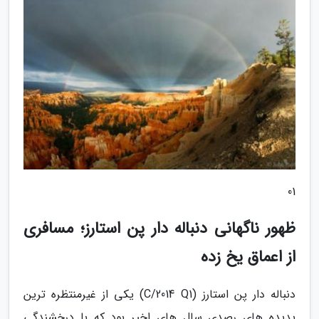
01
ظهور ناگهانی دنباله دار پن استارز؛ مسافری
از اعماق یخ زده
دنباله دار پن استارز (C/2014 Q1) یکی از غیرمنتظره ترین
پدیده های رصدی سال های اخیر بود که با درخشندگی