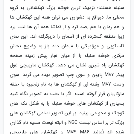
سنبله هستند؛ نزدیک ترین خوشه بزرگ کهکشانی به گروه
محلی ما. درواقع به دشواری می توان همه این کهکشان ها
را هم زمان با هم رصد کرد و از تماشا همه آن ها لذت برد
زیرا منطقه گسترده ای از آسمان را دربرگرفته اند. این نمای
تلسکوپی و موزاییکی با میدان دید باز به وضوح بخش
مرکزی خوشه سنبله را از میان غبار پیش زمینه صفحه
کهکشان راه شیری نشان می دهد. کهکشان مارپیچیِ غول
پیکر M87 پایین و سوی چپ تصویر دیده می گردد. سوی
راست M87 رشته ای از کهکشان ها به نام زنجیره یا حلقه
مارکاریان قرار گرفته است. اگر با دقت به تصویر نگاه کنید
بسیاری از کهکشان های خوشه سنبله را به شکل تکه های
کوچک و محو می بینید. بر این تصویر اسامی کهکشان های
بزرگ تر بر اساس لیست NGC و البته لیست مسیه نام گذاری
شده اند (مانند M84, M86 و کهکشان های مارپیچی