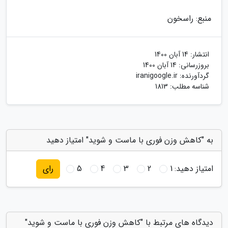
منبع: راسخون
انتشار:
14 آبان 1400
بروزرسانی:
14 آبان 1400
گردآورنده:
iranigoogle.ir
شناسه مطلب: 1813
به "کاهش وزن فوری با ماست و شوید" امتیاز دهید
امتیاز دهید:
1
2
3
4
5
رای
دیدگاه های مرتبط با "کاهش وزن فوری با ماست و شوید"