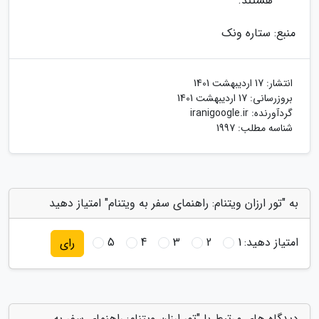
هستند.
منبع: ستاره ونک
انتشار:
17 اردیبهشت 1401
بروزرسانی:
17 اردیبهشت 1401
گردآورنده:
iranigoogle.ir
شناسه مطلب: 1997
به "تور ارزان ویتنام: راهنمای سفر به ویتنام" امتیاز دهید
امتیاز دهید:
1
2
3
4
5
رای
دیدگاه های مرتبط با "تور ارزان ویتنام: راهنمای سفر به