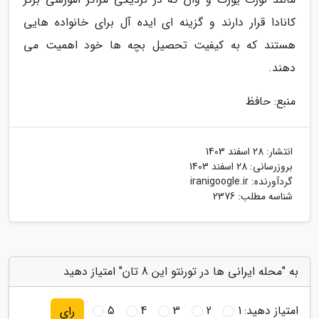
کانادا قرار دارند و گزینه ای ایده آل برای خانواده هایی
هستند که به کیفیت تحصیل بچه ها خود اهمیت می
دهند.
منبع: حافظ
انتشار:
28 اسفند 1403
بروزرسانی:
28 اسفند 1403
گردآورنده:
iranigoogle.ir
شناسه مطلب: 2376
به "محله ایرانی ها در تورنتو این 8 تان" امتیاز دهید
امتیاز دهید:
1
2
3
4
5
رای