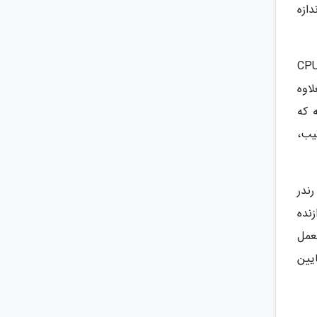
ازه
 های رایج از گلوگاه سخت افزاری، عدم هماهنگی بین پردازنده مرکزی (CPU) و کارت گرافیک (GPU) است. CPU
اوه
 که
 این ترتیب،
ندر
نده
عمل
یین