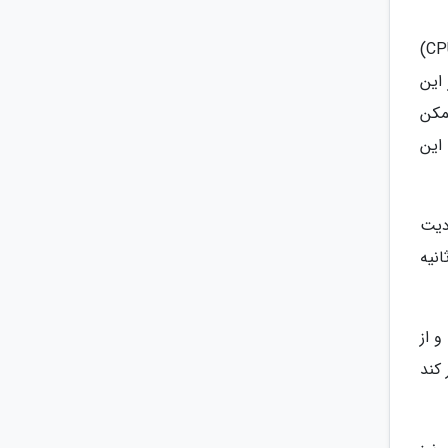
به عنوان مثال، فرض کنید یک گیمر میخواهد یک سیستم قدرتمند برای بازی های تازه بسازد. او یک پردازنده مرکزی (CPU)
ب می نماید. در این
ممکن
این
به علت محدودیت
انیه
 از
کند