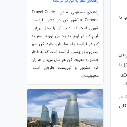
راهنمای سفر به کن در فرانسه
راهنمای مسافرتی به کن | Travel Guide
. با
To Cannesشهر کن در کشور فرانسه،
شهری است که اغلب آن را محل برپایی
فیلم کن در اروپا به یاد می آورند. سفر به
کن در فرانسه یک سفر فرق دارد، کن شهر
بندری و توریستی فرانسه است که به خاطر
گاه
جشنواره معروف کن هر سال میزبان هزاران
سخت افزاری و گلوگاه حرارتی. گلوگاه حرارتی زمانی رخ می دهد که یکی از اجزای سیستم، معمولاً پردازنده مرکزی (CPU) یا
فرد مشهور و توریست خارجی است.
ژی،
محبوبیت...
.
 در
کلی