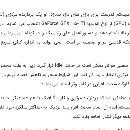
بسیار قوی مانند اینتل Core i9 و یک کارت گرافیک (GPU) از نوع انویدیا GeForce GTX 1050 Ti انتخا
 بسیار بالا انجام دهد و دستورالعمل های رندرینگ را در کوتاه ترین زمان 
ینکه قدیمی تر و ضعیف تر است، نمی تواند به اندازه کافی سریع 
در نتیجه، GPU به حداکثر توان خود نمی رسد و در بعضی مواقع ممکن است در حالت Idle قرار گیرد، زیرا 
رکزی انتظار دارد، کار کند. این شرایط منجر به کاهش تعداد فریم در ث
د مطمئن شد که پردازنده مرکزی و کارت گرافیک با هم هماهنگی دارند و
م ایده آل، تمام سخت افزار باید نزدیک به حداکثر عملکرد خود کار 
ه دیگر فشار اضافه وارد نکند.