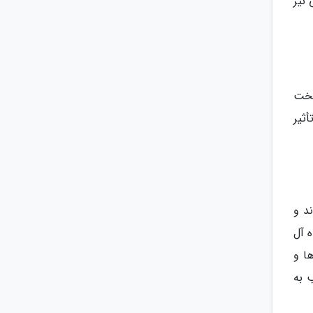
نیز
سخت
أثیر
د و
 آل
CP) مانند شبیه سازها و
ب به