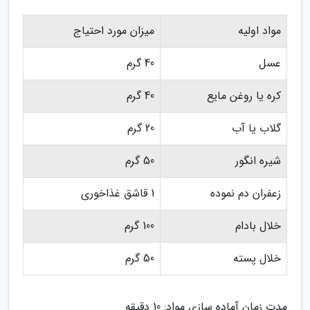
مواد اولیه
میزان مورد احتیاج
عسل
40 گرم
کره یا روغن مایع
40 گرم
گلاب یا آب
20 گرم
شیره انگور
50 گرم
زعفران دم نموده
1 قاشق غذاخوری
خلال بادام
100 گرم
خلال پسته
50 گرم
مدت زمان آماده سازی مواد: 10 دقیقه