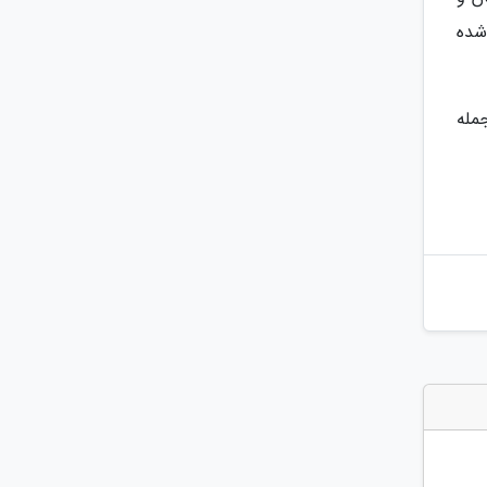
 شده
مله