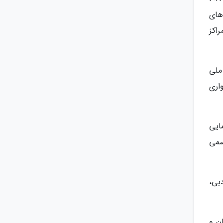
های
اکز
ملی
واری
ایی
سمی
بی،
ن و