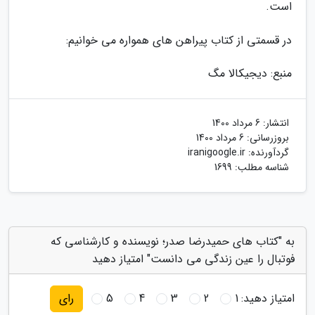
است.
در قسمتی از کتاب پیراهن های همواره می خوانیم:
منبع: دیجیکالا مگ
انتشار:
6 مرداد 1400
بروزرسانی:
6 مرداد 1400
گردآورنده:
iranigoogle.ir
شناسه مطلب: 1699
به "کتاب های حمیدرضا صدر؛ نویسنده و کارشناسی که
فوتبال را عین زندگی می دانست" امتیاز دهید
امتیاز دهید:
1
2
3
4
5
رای