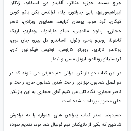
جرج بست، جوزپه مئاتزا، آلفردو دی استفانو، زلاتان
ایبراهیموویچ، بابی چارلتون، پله، فرانتس بکن بائر، کوین
کیگان، گرد مولر، یوهان کرایف، همایون بهزادی، ناصر
حجازی، پائولو مالدینی، دیگو مارادونا، روماریو، اریک
کانتونا، روبرتو باجو، رائول، آلساندرو دل پیرو، جان تری،
رونالدو نازاریو، روبرتو کارلوس، لوئیس فیگوالیور کان،
کریستیانو رونالدو، لیونل مسی و نیمار.
در این کتاب دو بازیکن ایرانی هم معرفی می شوند که در
دو فصل همایون بهزادی: راحت شدی همایون خان، راحت و
ناصر حجازی: نگاه تان می کنیم آقای حجازی به این بازیکن
های محبوب پرداخته شده است.
حمیدرضا صدر کتاب پیراهن های همواره را به برادرش
شاهین که یکی از بازیکنان تیم فوتبال هما بود، تقدیم نموده