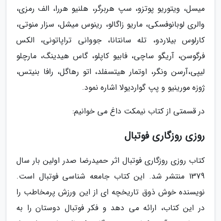
میسل، ویتوریو پوتزو، سپ هربرگر، هلنیو هررا، الف رمزی،
والری لوبانوفسکی، ماریو زاگالو، رینوس میشل، سزار منوتی،
کارلوس بیلاردو، تله سانتانا، جووانی تراپاتونی، الکس
فرگوسن، آریگو ساچی، فابیو کاپلو، گاس هیدینگ، مارچلو
لیپی،آرسن ونگر، اوتمار هیتسفلد، اتو رهاگل، رافا بنیتس،
ژوزه مورینیو و پپ گواردیولا اشاره نمود.
در قسمتی از کتاب نیمکت داغ می خوانیم:
روزی روزگاری فوتبال
کتاب روزی روزگاری فوتبال اثر حمیدرضا صدر اولین بار سال
1379 منتشر شد. این کتاب جامعه شناسی فوتبال است.
نویسنده خوش ذوق تاریخچه ای از این ورزش پرمخاطب را
در این کتاب، ارائه می دهد و فکر فوتبال دوستان را به