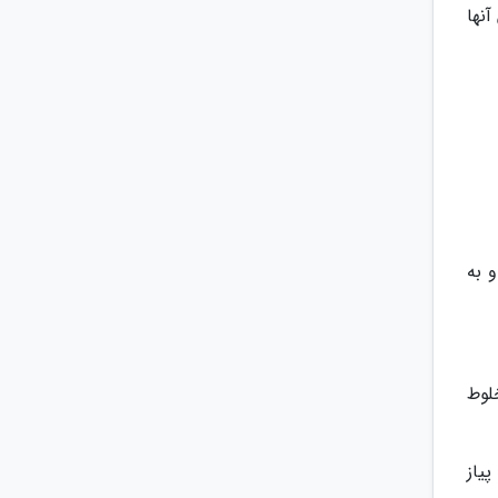
نها
 به
لوط
یاز