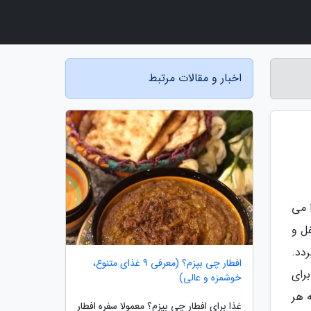
اخبار و مقالات مرتبط
ا می
ل و
دد.
افطار چی بپزم؟ (معرفی 9 غذای متنوع،
رای
خوشمزه و عالی)
 هر
غذا برای افطار چی بپزم؟ معمولا سفره افطار