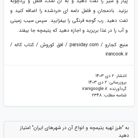
پیاز و سیر را تفت دهید و به آن نمک، فلفل و زردچوبه
بزنید. بادمجان و فلفل دلمه ای خردشده را اضافه کنید و
تفت دهید. رب گوجه فرنگی را بیفزایید. سپس سیب زمینی
و آب را در غذا بریزید و اجازه دهید که یتیمچه جا بیفتد.
منبع: کجارو / parsiday.com / افق کوروش / کتاب کاله /
irancook.ir
انتشار:
2 دی 1403
بروزرسانی:
2 دی 1403
گردآورنده:
iranigoogle.ir
شناسه مطلب: 2348
به "طرز تهیه یتیمچه و انواع آن در شهرهای ایران" امتیاز
دهید