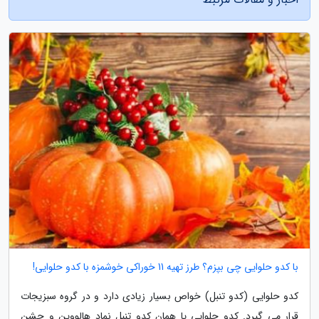
با کدو حلوایی چی بپزم؟ طرز تهیه 11 خوراکی خوشمزه با کدو حلوایی!
کدو حلوایی (کدو تنبل) خواص بسیار زیادی دارد و در گروه سبزیجات
قرار می گیرد. کدو حلوایی یا همان کدو تنبل نماد هالووین و جشن